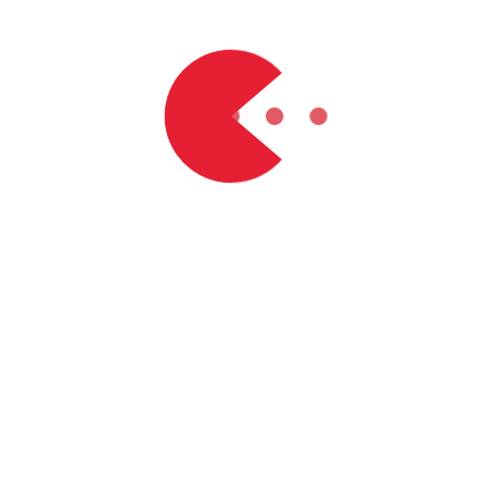
VISIÓN EMPRES
Ser reconocidos para
como una empresa re
la vanguardia con lo
de los procesos pro
permanentemente la d
satisfacción de nue
y tecnológico.
PRINCIPIOS Y 
Responsabilida
Respeto.
Honestidad